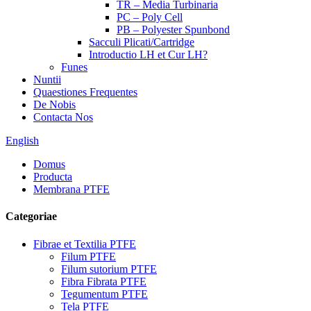
TR – Media Turbinaria
PC – Poly Cell
PB – Polyester Spunbond
Sacculi Plicati/Cartridge
Introductio LH et Cur LH?
Funes
Nuntii
Quaestiones Frequentes
De Nobis
Contacta Nos
English
Domus
Producta
Membrana PTFE
Categoriae
Fibrae et Textilia PTFE
Filum PTFE
Filum sutorium PTFE
Fibra Fibrata PTFE
Tegumentum PTFE
Tela PTFE