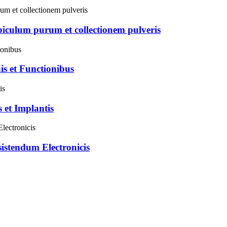
iculum purum et collectionem pulveris
s et Functionibus
et Implantis
stendum Electronicis