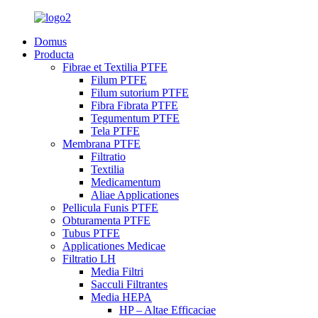
Domus
Producta
Fibrae et Textilia PTFE
Filum PTFE
Filum sutorium PTFE
Fibra Fibrata PTFE
Tegumentum PTFE
Tela PTFE
Membrana PTFE
Filtratio
Textilia
Medicamentum
Aliae Applicationes
Pellicula Funis PTFE
Obturamenta PTFE
Tubus PTFE
Applicationes Medicae
Filtratio LH
Media Filtri
Sacculi Filtrantes
Media HEPA
HP – Altae Efficaciae