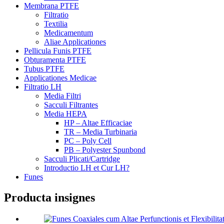
Membrana PTFE
Filtratio
Textilia
Medicamentum
Aliae Applicationes
Pellicula Funis PTFE
Obturamenta PTFE
Tubus PTFE
Applicationes Medicae
Filtratio LH
Media Filtri
Sacculi Filtrantes
Media HEPA
HP – Altae Efficaciae
TR – Media Turbinaria
PC – Poly Cell
PB – Polyester Spunbond
Sacculi Plicati/Cartridge
Introductio LH et Cur LH?
Funes
Producta insignes